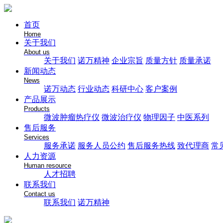
首页
Home
关于我们
About us
关于我们
诺万精神
企业宗旨
质量方针
质量承诺
新闻动态
News
诺万动态
行业动态
科研中心
客户案例
产品展示
Products
微波肿瘤热疗仪
微波治疗仪
物理因子
中医系列
售后服务
Services
服务承诺
服务人员公约
售后服务热线
致代理商
常
人力资源
Human resource
人才招聘
联系我们
Contact us
联系我们
诺万精神